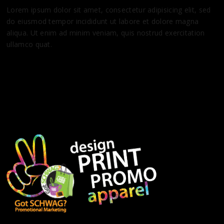
Lorem ipsum dolor sit amet, consectetur adipisicing elit, sed
do eiusmod tempor incididunt ut labore et dolore magna
aliqua. Ut enim ad minim veniam, quis nostrud exercitation
ullamco quat.